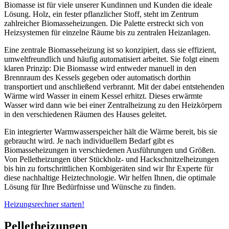
Biomasse ist für viele unserer Kundinnen und Kunden die ideale
Lösung. Holz, ein fester pflanzlicher Stoff, steht im Zentrum
zahlreicher Biomasseheizungen. Die Palette erstreckt sich von
Heizsystemen für einzelne Räume bis zu zentralen Heizanlagen.
Eine zentrale Biomasseheizung ist so konzipiert, dass sie effizient,
umweltfreundlich und häufig automatisiert arbeitet. Sie folgt einem
klaren Prinzip: Die Biomasse wird entweder manuell in den
Brennraum des Kessels gegeben oder automatisch dorthin
transportiert und anschließend verbrannt. Mit der dabei entstehenden
Wärme wird Wasser in einem Kessel erhitzt. Dieses erwärmte
Wasser wird dann wie bei einer Zentralheizung zu den Heizkörpern
in den verschiedenen Räumen des Hauses geleitet.
Ein integrierter Warmwasserspeicher hält die Wärme bereit, bis sie
gebraucht wird. Je nach individuellem Bedarf gibt es
Biomasseheizungen in verschiedenen Ausführungen und Größen.
Von Pelletheizungen über Stückholz- und Hackschnitzelheizungen
bis hin zu fortschrittlichen Kombigeräten sind wir Ihr Experte für
diese nachhaltige Heiztechnologie. Wir helfen Ihnen, die optimale
Lösung für Ihre Bedürfnisse und Wünsche zu finden.
Heizungsrechner starten!
Pelletheizungen