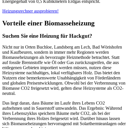
Energiegehalt von 0,5 Kubikmetern Erdgas entspricht.
Heizungsrechner ausprobieren!
Vorteile einer Biomasseheizung
Suchen Sie eine Heizung für Hackgut?
Nicht nur in Orten Buchloe, Landsberg am Lech, Bad Wörishofen
und Kaufbeuren, sondern in immer mehr Regionen werden
Biomasseheizungen als bevorzugte Heizmethode betrachtet. Statt
auf fossile Brennstoffe wie Öl oder Gas zurückzugreifen, die aus
entlegenen Gebieten importiert werden müssen, nutzen diese
Heizsysteme nachhaltiges, lokal verfügbares Holz. Das bietet den
Nutzern eine bemerkenswerte Unabhängigkeit von Förderländern
und globalen Preisentwicklungen. Obwohl bei der Verbrennung von
Biomasse CO2 freigesetzt wird, gelten diese Heizsysteme als CO2-
neutral.
Das liegt daran, dass Bäume im Laufe ihres Lebens CO2
aufnehmen und in Sauerstoff umwandeln. Das Ergebnis: Während
ihres Lebenszyklus speichern Bäume mehr CO2, als bei der
Verbrennung ihres Holzes freigesetzt wird. Darüber hinaus lassen
sich Biomasseheizungen hervorragend mit Solarthermieanlagen oder