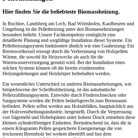
Hier finden Sie die beliebteste Biomassheizung.
In Buchloe, Landsberg am Lech, Bad Wörishofen, Kaufbeuren und
Umgebung ist die Pelletheizung unter den Biomasseheizungen
besonders beliebt. Unsere Fachkompetenz ermöglicht eine
detaillierte Planung und sorgfältige Installation dieser Systeme. Ein
Pelletheizungssystem funktioniert ähnlich wie eine Gasheizung: Ein
Brennwertkessel erzeugt durch die Verbrennung von Holzpellets
Wärme, die sowohl für Heizzwecke als auch für die
Warmwasserversorgung genutzt wird. Bei der Installation eines
solchen Systems können oft die bereits existierenden
Heizungsleitungen und Heizkörper beibehalten werden.
Ein wesentlicher Unterschied zu anderen Biomasseheizungen, wie
beispielsweise der Scheitholzheizung, ist das automatische
Pelletzuführungssystem. Entweder durch Förderschnecken oder
Saugsysteme werden die Pellets bedarfsgerecht zum Brennraum
befördert. Pellets selbst werden aus Holzabfällen, hauptsächlich aus
der Holzverarbeitungsindustrie, hergestellt. Durch die Verpressung
von Sägemehl und Hobelspänen unter hohem Druck entstehen diese
kleinen zylinderförmigen Einheiten. Beeindruckend ist, dass die in
einem Kilogramm Pellets gespeicherte Energiemenge die von
trockenem Brennholz bei weitem übertrifft und fast dem